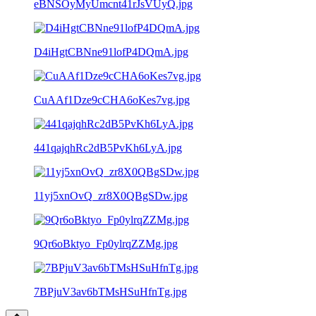
eBNSOyMyUmcnt41rJsVUyQ.jpg
D4iHgtCBNne91lofP4DQmA.jpg
CuAAf1Dze9cCHA6oKes7vg.jpg
441qajqhRc2dB5PvKh6LyA.jpg
11yj5xnOvQ_zr8X0QBgSDw.jpg
9Qr6oBktyo_Fp0ylrqZZMg.jpg
7BPjuV3av6bTMsHSuHfnTg.jpg