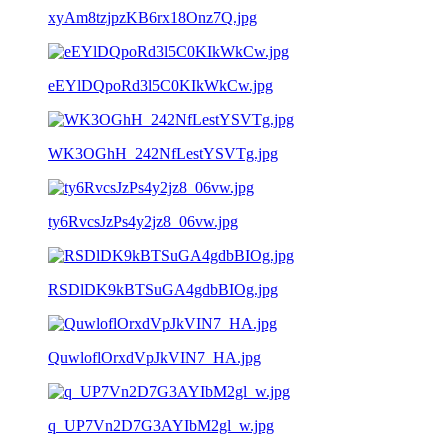
xyAm8tzjpzKB6rx18Onz7Q.jpg
eEYlDQpoRd3l5C0KIkWkCw.jpg
WK3OGhH_242NfLestYSVTg.jpg
ty6RvcsJzPs4y2jz8_06vw.jpg
RSDlDK9kBTSuGA4gdbBIOg.jpg
QuwloflOrxdVpJkVIN7_HA.jpg
q_UP7Vn2D7G3AYIbM2gl_w.jpg