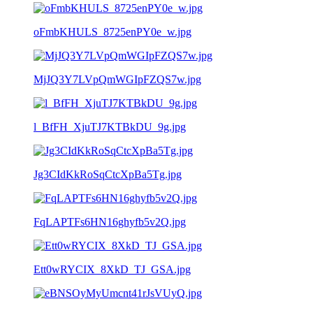
oFmbKHULS_8725enPY0e_w.jpg
MjJQ3Y7LVpQmWGIpFZQS7w.jpg
l_BfFH_XjuTJ7KTBkDU_9g.jpg
Jg3CIdKkRoSqCtcXpBa5Tg.jpg
FqLAPTFs6HN16ghyfb5v2Q.jpg
Ett0wRYCIX_8XkD_TJ_GSA.jpg