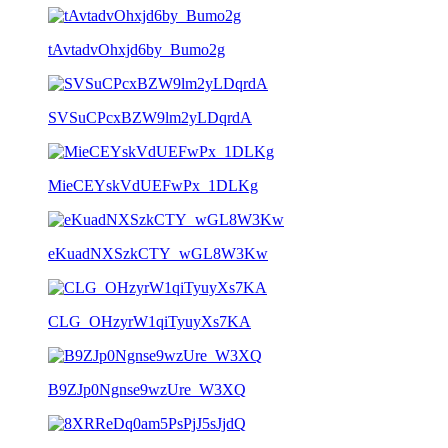
tAvtadvOhxjd6by_Bumo2g
SVSuCPcxBZW9lm2yLDqrdA
MieCEYskVdUEFwPx_1DLKg
eKuadNXSzkCTY_wGL8W3Kw
CLG_OHzyrW1qiTyuyXs7KA
B9ZJp0Ngnse9wzUre_W3XQ