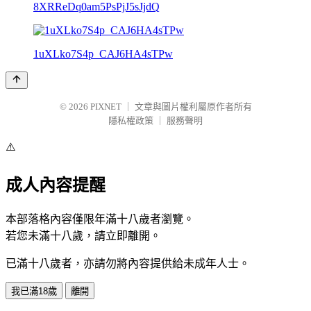
8XRReDq0am5PsPjJ5sJjdQ
1uXLko7S4p_CAJ6HA4sTPw
© 2026
PIXNET
｜
文章與圖片權利屬原作者所有
隱私權政策
｜
服務聲明
⚠️
成人內容提醒
本部落格內容僅限年滿十八歲者瀏覽。
若您未滿十八歲，請立即離開。
已滿十八歲者，亦請勿將內容提供給未成年人士。
我已滿18歲
離開