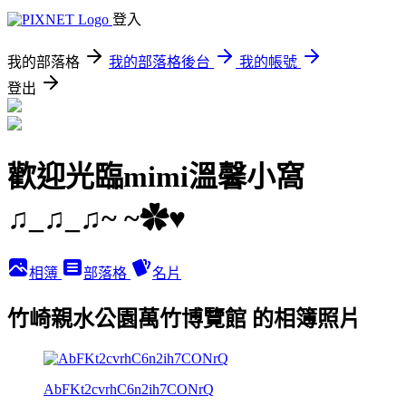
登入
我的部落格
我的部落格後台
我的帳號
登出
歡迎光臨mimi溫馨小窩
♫_♫_♫~ ~✿♥
相簿
部落格
名片
竹崎親水公園萬竹博覽館 的相簿照片
AbFKt2cvrhC6n2ih7CONrQ