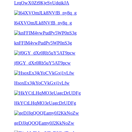
LrqOwX0Zt9KjeSvUdqikJA
l64XVOmJLk8NVfB_ny8q_g
knFFIM4vwPudPv5WP0nS3g
jf0GY_dXr0Rb5uY5AT9pcw
HsoxEx3jkYoCVkGxj1vLfw
HkYCtLHqMO3eUagcDrUDFg
geDJJqQOQEamy0J2KkNoZw