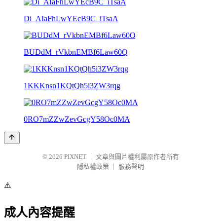
Di_AIaFhLwYEcB9C_iTsaA
BUDdM_rVkbnEMBf6Law60Q
1KKKnsn1KQtQh5i3ZW3rqg
0RO7mZZwZevGcgY58Oc0MA
© 2026
PIXNET
｜
文章與圖片權利屬原作者所有
隱私權政策
｜
服務聲明
⚠️
成人內容提醒