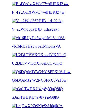
F_4YzGzlXWkC7wdHEKJZ4w
V_a2Wnd36PHJB_1da92akg
vb16RUyHz3wye1Mn6inzVA
U2l3kTVVKOXnoeBJK7dlnQ
Q6DQrMJYW2NCSFPXbVa1ow
q3nJiTwDKU4sy8yYipQ8lQ