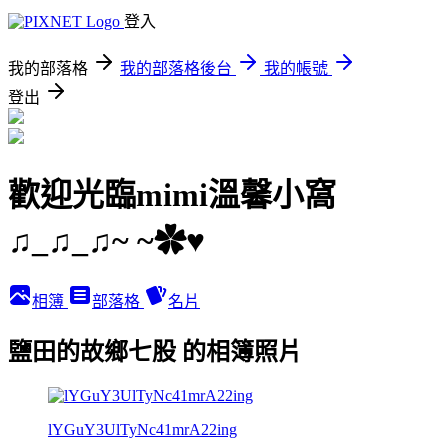
登入
我的部落格
我的部落格後台
我的帳號
登出
歡迎光臨mimi溫馨小窩
♫_♫_♫~ ~✿♥
相簿
部落格
名片
鹽田的故鄉七股 的相簿照片
lYGuY3UlTyNc41mrA22ing